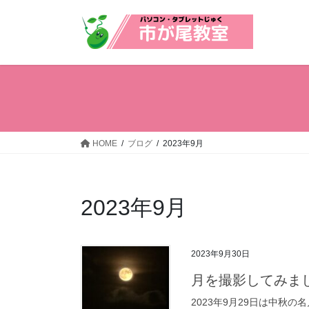
コ
ナ
ン
ビ
テ
ゲ
ン
ー
ツ
シ
へ
ョ
ス
ン
キ
に
ッ
移
HOME
ブログ
2023年9月
プ
動
2023年9月
2023年9月30日
月を撮影してみま
2023年9月29日は中秋